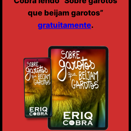
Cobra lendo
“Sobre garotos
que beijam garotos”
gratuitamente
.